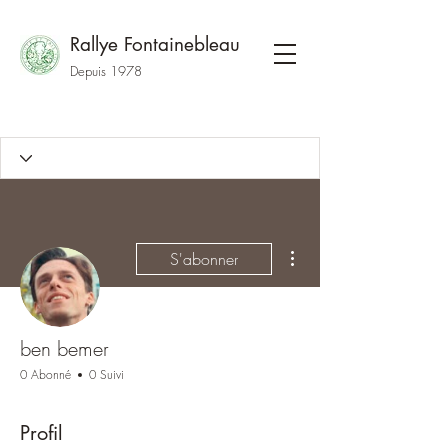
Rallye Fontainebleau
Depuis 1978
Plus d'actions
S'abonner
ben bemer
0 Abonné
0 Suivi
Profil