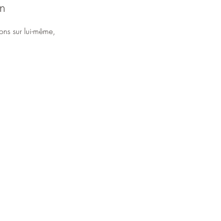
n
ons sur lui-même,