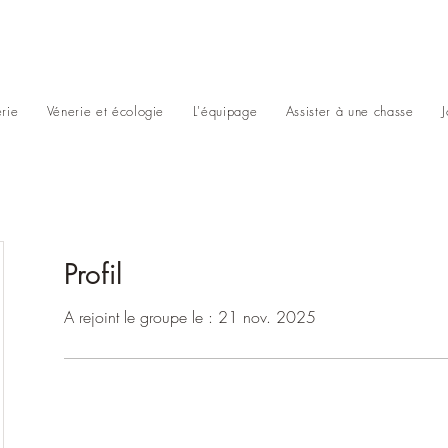
erie
Vénerie et écologie
L'équipage
Assister à une chasse
Profil
A rejoint le groupe le : 21 nov. 2025