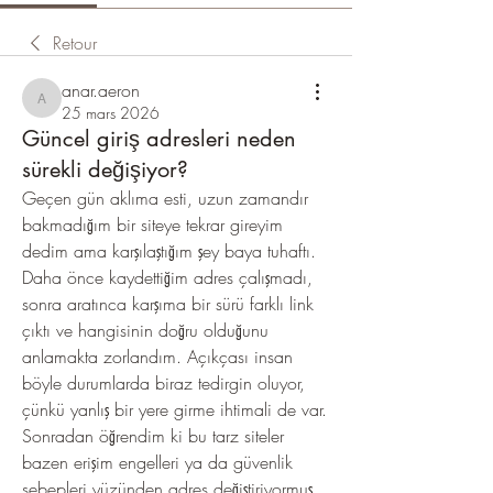
Retour
anar.aeron
anar.aeron
25 mars 2026
Güncel giriş adresleri neden
sürekli değişiyor?
Geçen gün aklıma esti, uzun zamandır 
bakmadığım bir siteye tekrar gireyim 
dedim ama karşılaştığım şey baya tuhaftı. 
Daha önce kaydettiğim adres çalışmadı, 
sonra aratınca karşıma bir sürü farklı link 
çıktı ve hangisinin doğru olduğunu 
anlamakta zorlandım. Açıkçası insan 
böyle durumlarda biraz tedirgin oluyor, 
çünkü yanlış bir yere girme ihtimali de var. 
Sonradan öğrendim ki bu tarz siteler 
bazen erişim engelleri ya da güvenlik 
sebepleri yüzünden adres değiştiriyormuş . 