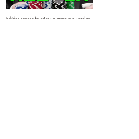
Eskiden sadece favori takımlarıma oynuyordum 
ama bunun ne kadar yanlış bir yaklaşım 
olduğunu zamanla anladım. Duygusal kararlar 
çoğu zaman hataya yol açıyor. Şimdi ise daha 
objektif ilerliyorum. Bu süreçte 
bizbet güncel 
giriş
 gibi siteleri incelemek farklı seçenekleri 
görmemi sağladı.
Like
Reply
À propos
Welcome to the group! You can connect
with other members, ge
...
Lire plus
membres
Albert Corokin
S'abonner