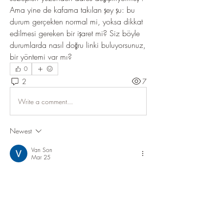
Ama yine de kafama takılan şey şu: bu 
durum gerçekten normal mi, yoksa dikkat 
edilmesi gereken bir işaret mi? Siz böyle 
durumlarda nasıl doğru linki buluyorsunuz, 
bir yöntemi var mı?
0
2
7
Write a comment...
Newest
Van Son
Mar 25